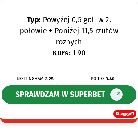
Typ:
Powyżej 0,5 goli w 2.
połowie + Poniżej 11,5 rzutów
rożnych
Kurs:
1.90
2.25
3.40
NOTTINGHAM
PORTO
SPRAWDZAM W SUPERBET