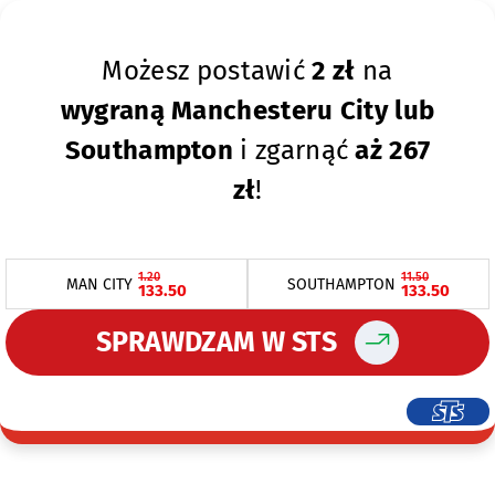
Możesz postawić
2 zł
na
wygraną Manchesteru City lub
Southampton
i zgarnąć
aż 267
zł
!
1.20
11.50
MAN CITY
SOUTHAMPTON
133.50
133.50
SPRAWDZAM W STS