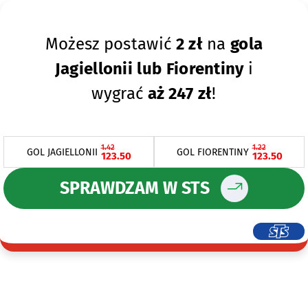
Możesz postawić
2 zł
na
gola
Jagiellonii lub Fiorentiny
i
wygrać
aż 247 zł
!
1.42
1.22
GOL JAGIELLONII
GOL FIORENTINY
123.50
123.50
SPRAWDZAM W STS