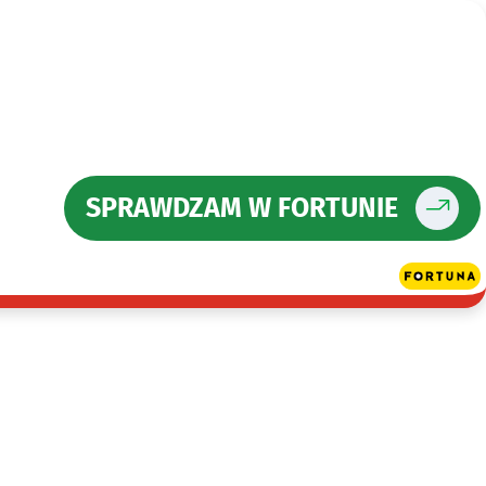
SPRAWDZAM W FORTUNIE