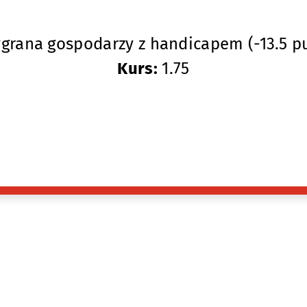
rana gospodarzy z handicapem (-13.5 p
Kurs:
1.75