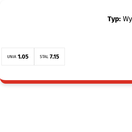
Typ:
Wyg
1.05
7.15
UNIA
STAL