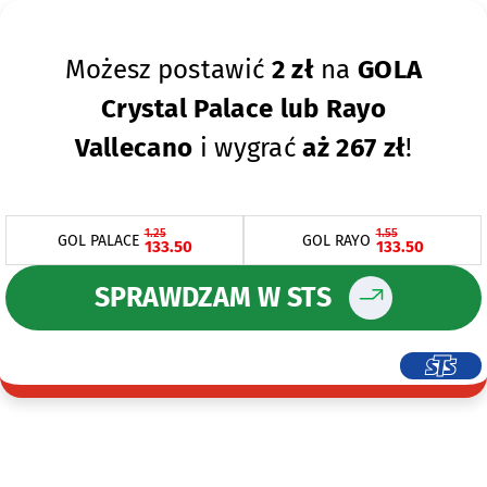
Możesz postawić
2 zł
na
GOLA
Crystal Palace lub Rayo
Vallecano
i wygrać
aż 267 zł
!
1.25
1.55
GOL PALACE
GOL RAYO
133.50
133.50
SPRAWDZAM W STS