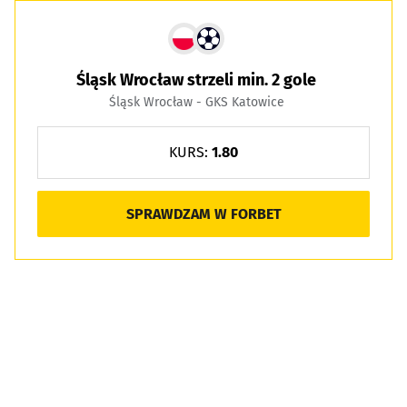
Śląsk Wrocław strzeli min. 2 gole
Śląsk Wrocław - GKS Katowice
KURS:
1.80
SPRAWDZAM W FORBET