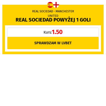
REAL SOCIEDAD - MANCHESTER
UNITED
REAL SOCIEDAD POWYŻEJ 1 GOLI
1.50
Kurs:
SPRAWDZAM W LVBET