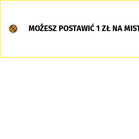
MOŻESZ POSTAWIĆ 1 ZŁ NA MIST