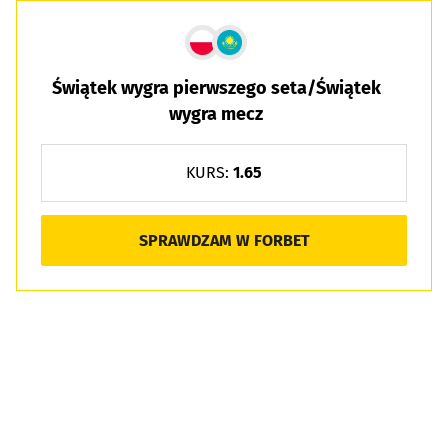
Świątek wygra pierwszego seta/Świątek
wygra mecz
KURS:
1.65
SPRAWDZAM W FORBET