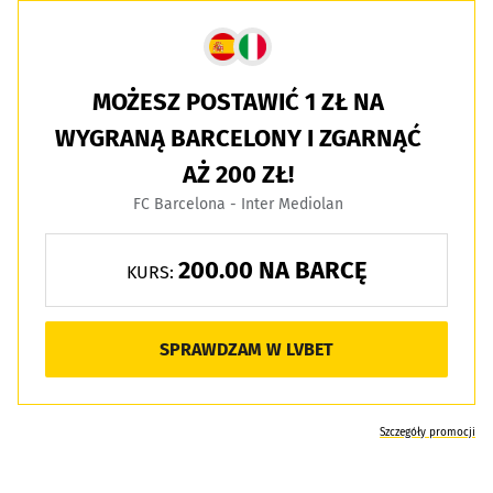
MOŻESZ POSTAWIĆ 1 ZŁ NA
WYGRANĄ BARCELONY I ZGARNĄĆ
AŻ 200 ZŁ!
FC Barcelona - Inter Mediolan
200.00 NA BARCĘ
KURS:
SPRAWDZAM W LVBET
Szczegóły promocji