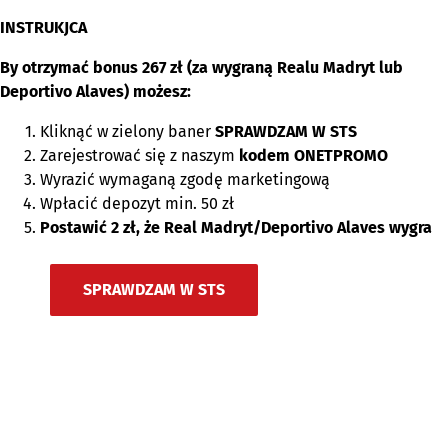
INSTRUKJCA
By otrzymać bonus 267 zł (za wygraną Realu Madryt lub
Deportivo Alaves) możesz:
Kliknąć w zielony baner
SPRAWDZAM W STS
Zarejestrować się z naszym
kodem ONETPROMO
Wyrazić wymaganą zgodę marketingową
Wpłacić depozyt min. 50 zł
Postawić 2 zł, że Real Madryt/Deportivo Alaves wygra
SPRAWDZAM W STS