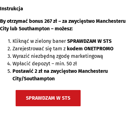
Instrukcja
By otrzymać bonus 267 zł – za zwycięstwo Manchesteru
City lub Southampton – możesz:
Kliknąć w zielony baner
SPRAWDZAM W STS
Zarejestrować się tam z
kodem ONETPROMO
Wyrazić niezbędną zgodę marketingową
Wpłacić depozyt – min. 50 zł
Postawić 2 zł na zwycięstwo Manchesteru
City/Southampton
SPRAWDZAM W STS