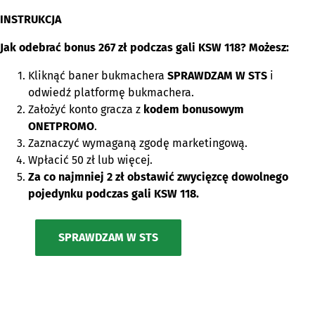
INSTRUKCJA
Jak odebrać bonus 267 zł podczas gali KSW 118? Możesz:
Kliknąć baner bukmachera
SPRAWDZAM W STS
i
odwiedź platformę bukmachera.
Założyć konto gracza z
kodem bonusowym
ONETPROMO
.
Zaznaczyć wymaganą zgodę marketingową.
Wpłacić 50 zł lub więcej.
Za co najmniej 2 zł obstawić zwycięzcę dowolnego
pojedynku podczas gali KSW 118.
SPRAWDZAM W STS