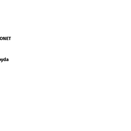
SONET
Loyda