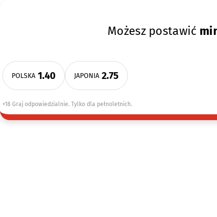
Możesz postawić
min
1.40
2.75
POLSKA
JAPONIA
+18 Graj odpowiedzialnie. Tylko dla pełnoletnich.