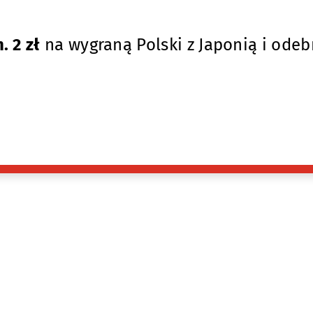
. 2 zł
na wygraną Polski z Japonią i odeb