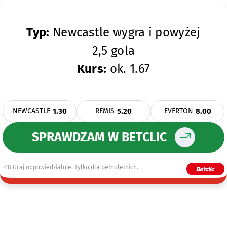
Typ:
Newcastle wygra i powyżej
2,5 gola
Kurs:
ok. 1.67
1.30
5.20
8.00
NEWCASTLE
REMIS
EVERTON
SPRAWDZAM W BETCLIC
+18 Graj odpowiedzialnie. Tylko dla pełnoletnich.