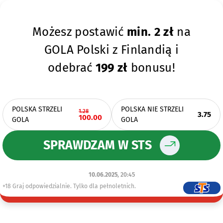
Możesz postawić
min. 2 zł
na
GOLA Polski z Finlandią i
odebrać
199 zł
bonusu!
POLSKA STRZELI
POLSKA NIE STRZELI
1.28
3.75
100.00
GOLA
GOLA
SPRAWDZAM W STS
10.06.2025
, 20:45
+18 Graj odpowiedzialnie. Tylko dla pełnoletnich.