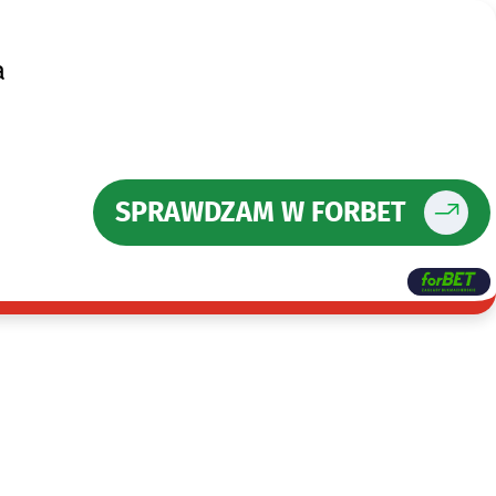
a
SPRAWDZAM W FORBET