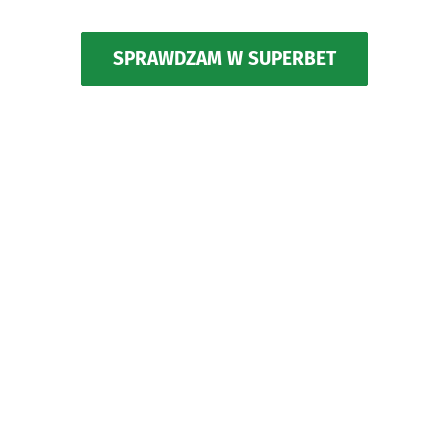
SPRAWDZAM W SUPERBET