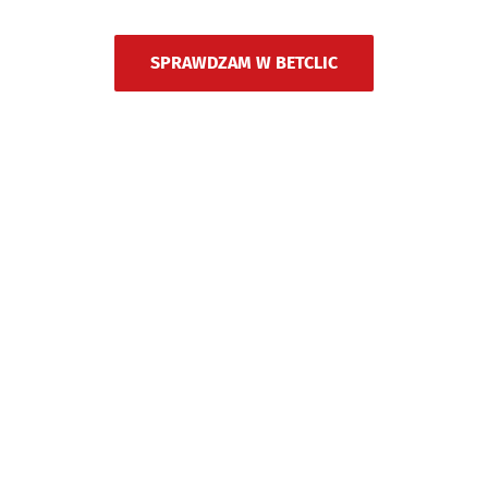
SPRAWDZAM W BETCLIC