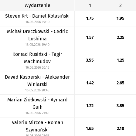
Wydarzenie
1
2
Steven Krt - Daniel Kolasiński
1.75
1.95
16.05.2026 19:10
Michał Dreczkowski - Cedric
1.57
2.25
Lushima
16.05.2026 19:40
Konrad Rusiński - Tagir
3.55
1.25
Machmudov
16.05.2026 20:15
Dawid Kasperski - Aleksander
1.42
2.65
Winiarski
16.05.2026 20:45
Marian Ziółkowski - Aymard
1.22
3.85
Guih
16.05.2026 21:45
Valeriu Mircea - Roman
1.65
2.10
Szymański
16.05.2026 22:15